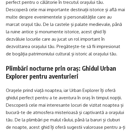
perfect pentru o călătorie în trecutul orașului tău.
Descoperă cele mai importante destinații istorice și află mai
multe despre evenimentele și personalitățile care au
marcat orașul tău. De la castele și palate medievale, până
la ruine antice și monumente istorice, acest ghid îți
dezvăluie locurile care au jucat un rol important în
dezvoltarea orașului tău. Pregătește-te să fii impresionat
de bogăția patrimoniului cultural și istoric al orașului tău.
Plimbări nocturne prin oraș: Ghidul Urban
Explorer pentru aventurieri
Orașele prind viață noaptea, iar Urban Explorer îți oferă
ghidul perfect pentru a te aventura în oraș în timpul nopții.
Descoperă cele mai interesante locuri de vizitat noaptea și
bucură-te de atmosfera misterioasă și captivantă a orașului
tău. De la plimbări pe malul râului, până la baruri și cluburi
de noapte, acest ghid îți oferă sugestii valoroase pentru a-ți