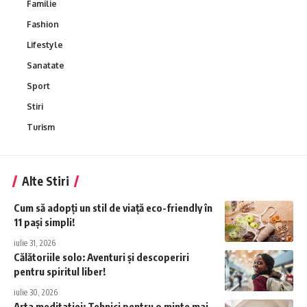
Familie
Fashion
Lifestyle
Sanatate
Sport
Stiri
Turism
Alte Stiri
Cum să adopți un stil de viață eco-friendly în
11 pași simpli!
iulie 31, 2026
Călătoriile solo: Aventuri și descoperiri
pentru spiritul liber!
iulie 30, 2026
Arta meditatiei: Tehnici pentru o minte mai