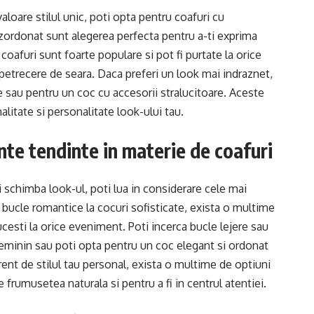
valoare stilul unic, poti opta pentru coafuri cu
zordonat sunt alegerea perfecta pentru a-ti exprima
e coafuri sunt foarte populare si pot fi purtate la orice
 petrecere de seara. Daca preferi un look mai indraznet,
e sau pentru un coc cu accesorii stralucitoare. Aceste
alitate si personalitate look-ului tau.
ente tendinte in materie de coafuri
i schimba look-ul, poti lua in considerare cele mai
 bucle romantice la cocuri sofisticate, exista o multime
lucesti la orice eveniment. Poti incerca bucle lejere sau
eminin sau poti opta pentru un coc elegant si ordonat
rent de stilul tau personal, exista o multime de optiuni
e frumusetea naturala si pentru a fi in centrul atentiei.