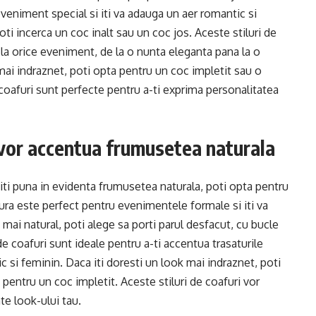
veniment special si iti va adauga un aer romantic si
oti incerca un coc inalt sau un coc jos. Aceste stiluri de
e la orice eveniment, de la o nunta eleganta pana la o
mai indraznet, poti opta pentru un coc impletit sau o
 coafuri sunt perfecte pentru a-ti exprima personalitatea
i vor accentua frumusetea naturala
a iti puna in evidenta frumusetea naturala, poti opta pentru
ura este perfect pentru evenimentele formale si iti va
 mai natural, poti alege sa porti parul desfacut, cu bucle
de coafuri sunt ideale pentru a-ti accentua trasaturile
c si feminin. Daca iti doresti un look mai indraznet, poti
pentru un coc impletit. Aceste stiluri de coafuri vor
te look-ului tau.