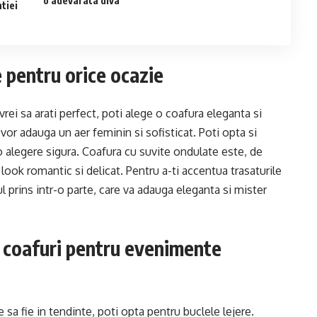
o adevarata diva
ntiei
e pentru orice ocazie
vrei sa arati perfect, poti alege o coafura eleganta si
i vor adauga un aer feminin si sofisticat. Poti opta si
o alegere sigura. Coafura cu suvite ondulate este, de
 look romantic si delicat. Pentru a-ti accentua trasaturile
 prins intr-o parte, care va adauga eleganta si mister
e coafuri pentru evenimente
e sa fie in tendinte, poti opta pentru buclele lejere.