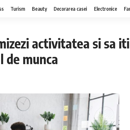
ss
Turism
Beauty
Decorarea casei
Electronice
Fa
mizezi activitatea si sa i
ul de munca