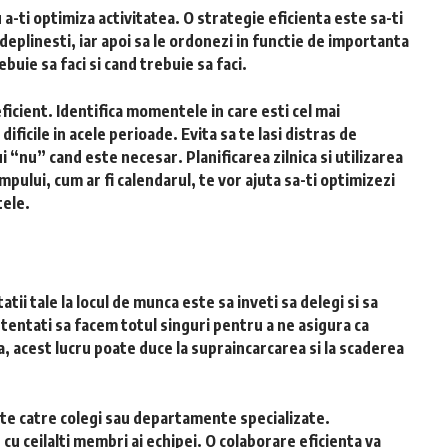
 a-ti optimiza activitatea. O strategie eficienta este sa-ti
indeplinesti, iar apoi sa le ordonezi in functie de importanta
ebuie sa faci si cand trebuie sa faci.
icient. Identifica momentele in care esti cel mai
ificile in acele perioade. Evita sa te lasi distras de
ui “nu” cand este necesar. Planificarea zilnica si utilizarea
pului, cum ar fi calendarul, te vor ajuta sa-ti optimizezi
tele.
tii tale la locul de munca este sa inveti sa delegi si sa
 tentati sa facem totul singuri pentru a ne asigura ca
a, acest lucru poate duce la supraincarcarea si la scaderea
egate catre colegi sau departamente specializate.
cu ceilalti membri ai echipei. O colaborare eficienta va