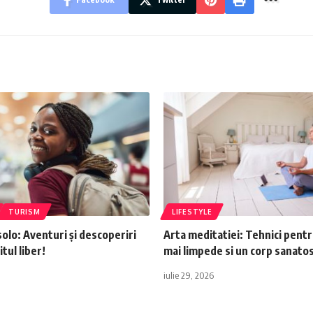
TURISM
LIFESTYLE
solo: Aventuri și descoperiri
Arta meditatiei: Tehnici pent
tul liber!
mai limpede si un corp sanatos
iulie 29, 2026