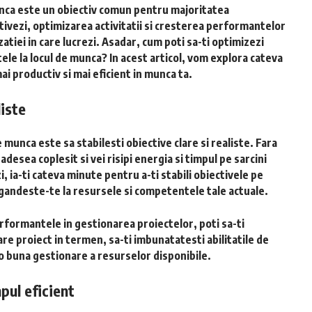
nca este un obiectiv comun pentru majoritatea
ctivezi, optimizarea activitatii si cresterea performantelor
izatiei in care lucrezi. Asadar, cum poti sa-ti optimizezi
ele la locul de munca? In acest articol, vom explora cateva
mai productiv si mai eficient in munca ta.
liste
de munca este sa stabilesti obiective clare si realiste. Fara
adesea coplesit si vei risipi energia si timpul pe sarcini
, ia-ti cateva minute pentru a-ti stabili obiectivele pe
i gandeste-te la resursele si competentele tale actuale.
rformantele in gestionarea proiectelor, poti sa-ti
care proiect in termen, sa-ti imbunatatesti abilitatile de
 o buna gestionare a resurselor disponibile.
pul eficient