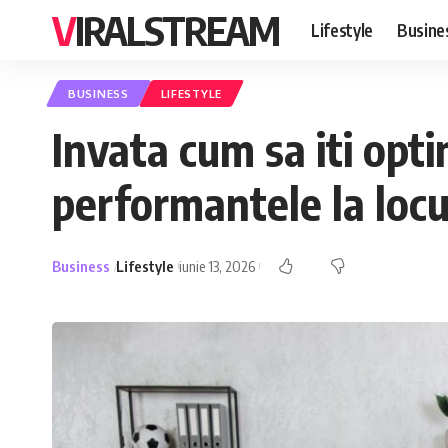
VIRALSTREAM
Lifestyle
Busine
BUSINESS
LIFESTYLE
Invata cum sa iti opti
performantele la loc
Business
Lifestyle
iunie 13, 2026