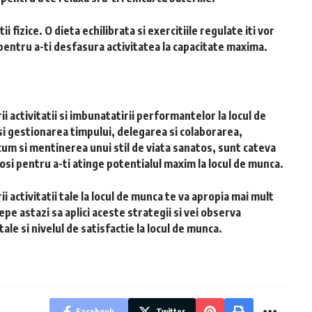
ii fizice. O dieta echilibrata si exercitiile regulate iti vor
pentru a-ti desfasura activitatea la capacitate maxima.
i activitatii si imbunatatirii performantelor la locul de
 si gestionarea timpului, delegarea si colaborarea,
ecum si mentinerea unui stil de viata sanatos, sunt cateva
olosi pentru a-ti atinge potentialul maxim la locul de munca.
ii activitatii tale la locul de munca te va apropia mai mult
epe astazi sa aplici aceste strategii si vei observa
le si nivelul de satisfactie la locul de munca.
Facebook
Twitter