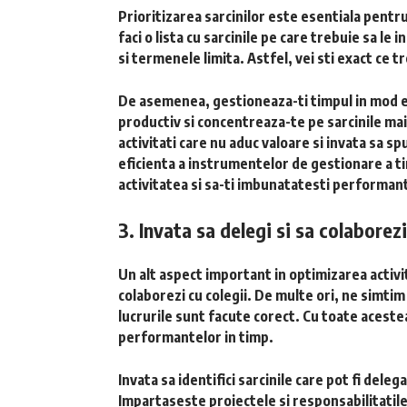
Prioritizarea sarcinilor este esentiala pentru
faci o lista cu sarcinile pe care trebuie sa le 
si termenele limita. Astfel, vei sti exact ce tr
De asemenea, gestioneaza-ti timpul in mod ef
productiv si concentreaza-te pe sarcinile mai d
activitati care nu aduc valoare si invata sa sp
eficienta a instrumentelor de gestionare a tim
activitatea si sa-ti imbunatatesti performan
3. Invata sa delegi si sa colaborezi
Un alt aspect important in optimizarea activita
colaborezi cu colegii. De multe ori, ne simtim
lucrurile sunt facute corect. Cu toate aceste
performantelor in timp.
Invata sa identifici sarcinile care pot fi del
Impartaseste proiectele si responsabilitatile 