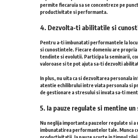
permite fiecaruia sa se concentreze pe punctel
productivitate si performanta.
4. Dezvolta-ti abilitatile si cunost
Pentru a-ti imbunatati performantele la locul
si cunostintele. Fiecare domeniu are propria s
tendinte si evolutii. Participa la seminarii, c
valoroase si te pot ajuta sa-ti dezvolti abilita
In plus, nu uita ca si dezvoltarea personala 
atentie echilibrului intre viata personala si 
de gestionare a stresului si invata sa-ti menti
5. Ia pauze regulate si mentine un 
Nu neglija importanta pauzelor regulate si a un
imbunatatirea performantelor tale. Munca co
productivitatii. Ia pauze scurte in timpul zilei