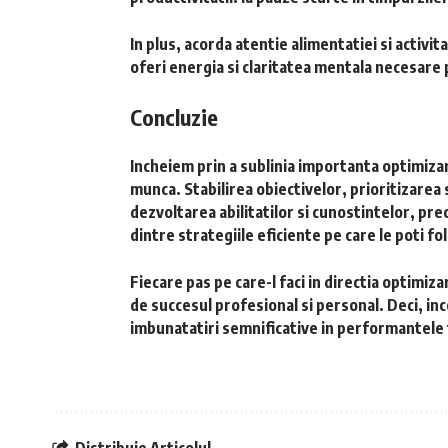
In plus, acorda atentie alimentatiei si activitat
oferi energia si claritatea mentala necesare 
Concluzie
Incheiem prin a sublinia importanta optimizari
munca. Stabilirea obiectivelor, prioritizarea
dezvoltarea abilitatilor si cunostintelor, pr
dintre strategiile eficiente pe care le poti f
Fiecare pas pe care-l faci in directia optimizar
de succesul profesional si personal. Deci, inc
imbunatatiri semnificative in performantele ta
Distribuie Articolul