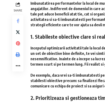
Imbunatatirea performantelor la locul de mu
angajatilor. Indiferent de domeniul in care a
SHARE
tale pot aduce beneficii atat tie, cat si organ
activitatea si sa-ti imbunatatesti performant
strategii eficiente care te vor ajuta sa devii 
1. Stabileste obiective clare si rea
Inceputul optimizarii activitatii tale la locul 
un set de obiective bine definite, te vei simti 
nesemnificative. Inainte de a incepe sa lucrezi
termen scurt si pe termen lung. Fii realist s
De exemplu, daca vrei sa-ti imbunatatesti pe
stabilesti obiective precum: sa finalizezi fie
comunicare cu echipa de proiect si sa asiguri
2. Prioritizeaza si gestioneaza tim