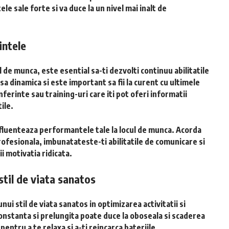
e sale forte si va duce la un nivel mai inalt de
intele
 de munca, este esential sa-ti dezvolti continuu abilitatile
a dinamica si este important sa fii la curent cu ultimele
onferinte sau training-uri care iti pot oferi informatii
tile.
influenteaza performantele tale la locul de munca. Acorda
profesionala, imbunatateste-ti abilitatile de comunicare si
i motivatia ridicata.
stil de viata sanatos
ui stil de viata sanatos in optimizarea activitatii si
nstanta si prelungita poate duce la oboseala si scaderea
 pentru a te relaxa si a-ti reincarca bateriile.