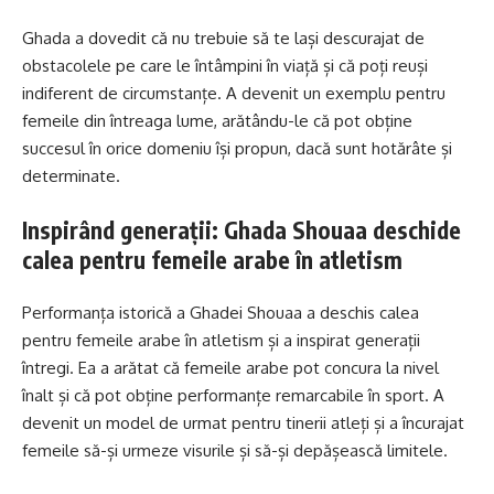
Ghada a dovedit că nu trebuie să te lași descurajat de
obstacolele pe care le întâmpini în viață și că poți reuși
indiferent de circumstanțe. A devenit un exemplu pentru
femeile din întreaga lume, arătându-le că pot obține
succesul în orice domeniu își propun, dacă sunt hotărâte și
determinate.
Inspirând generații: Ghada Shouaa deschide
calea pentru femeile arabe în atletism
Performanța istorică a Ghadei Shouaa a deschis calea
pentru femeile arabe în atletism și a inspirat generații
întregi. Ea a arătat că femeile arabe pot concura la nivel
înalt și că pot obține performanțe remarcabile în sport. A
devenit un model de urmat pentru tinerii atleți și a încurajat
femeile să-și urmeze visurile și să-și depășească limitele.