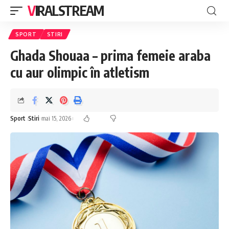
VIRALSTREAM
SPORT
STIRI
Ghada Shouaa – prima femeie araba
cu aur olimpic în atletism
Sport
Stiri
mai 15, 2026