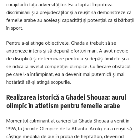
curajului în fața adversităților. Ea a luptat împotriva
discriminării și a prejudecăților și a reușit să demonstreze că
femeile arabe au aceleași capacități și potențial ca și bărbații
în sport.
Pentru a-și atinge obiectivele, Ghada a trebuit să se
antreneze intens și să depună eforturi mari. A avut nevoie
de disciplină și determinare pentru a-și depăși limitele și a
se ridica la nivelul competiției olimpice. Cu fiecare obstacol
pe care l-a întâmpinat, ea a devenit mai puternică și mai
hotărâtă să-și atingă scopurile.
Realizarea istorică a Ghadei Shouaa: aurul
olimpic în atletism pentru femeile arabe
Momentul culminant al carierei lui Ghada Shouaa a venit în
1996, la Jocurile Olimpice de la Atlanta. Acolo, ea a reușit să
câștige medalia de aur în proba de heptatlon, devenind