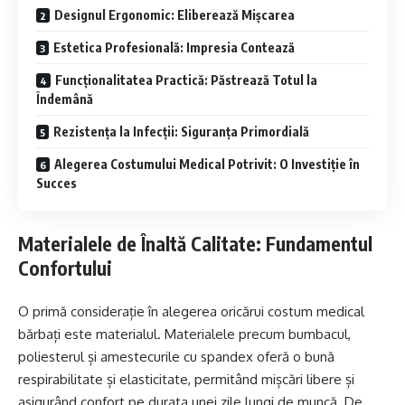
Designul Ergonomic: Eliberează Mișcarea
Estetica Profesională: Impresia Contează
Funcționalitatea Practică: Păstrează Totul la
Îndemână
Rezistența la Infecții: Siguranța Primordială
Alegerea Costumului Medical Potrivit: O Investiție în
Succes
Materialele de Înaltă Calitate: Fundamentul
Confortului
O primă considerație în alegerea oricărui
costum medical
bărbați
este materialul. Materialele precum bumbacul,
poliesterul și amestecurile cu spandex oferă o bună
respirabilitate și elasticitate, permitând mișcări libere și
asigurând confort pe durata unei zile lungi de muncă. De