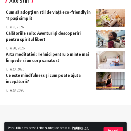
Alte Stiri
Cum să adopți un stil de viață eco-friendly în
11 pași simpli!
iulie 31, 2026
Călătoriile solo: Aventuri și descoperiri
pentru spiritul liber!
iulie 30, 2026
Arta meditatiei: Tehnici pentru o minte mai
limpede si un corp sanatos!
iulie 29, 2026
Ce este mindfulness și cum poate ajuta
începătorii?
iulie 28, 2026
Contact
Politica de confidentialitate
Politica Cookies
Prin utilizarea acestui site, sunteți de acord cu
Politica de
Accept