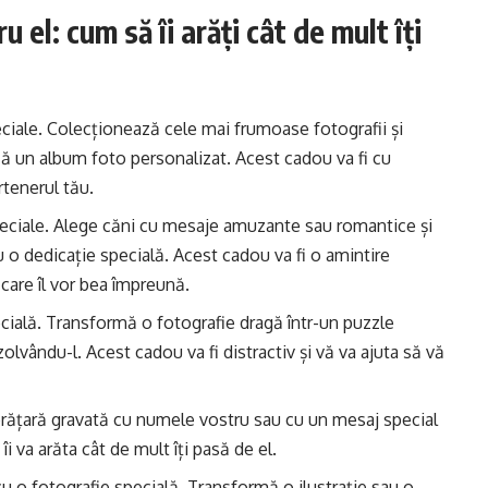
 el: cum să îi arăți cât de mult îți
ciale. Colecționează cele mai frumoase fotografii și
ază un album foto personalizat. Acest cadou va fi cu
tenerul tău.
eciale. Alege căni cu mesaje amuzante sau romantice și
o dedicație specială. Acest cadou va fi o amintire
care îl vor bea împreună.
cială. Transformă o fotografie dragă într-un puzzle
olvându-l. Acest cadou va fi distractiv și vă va ajuta să vă
brățară gravată cu numele vostru sau cu un mesaj special
îi va arăta cât de mult îți pasă de el.
cu o fotografie specială. Transformă o ilustrație sau o