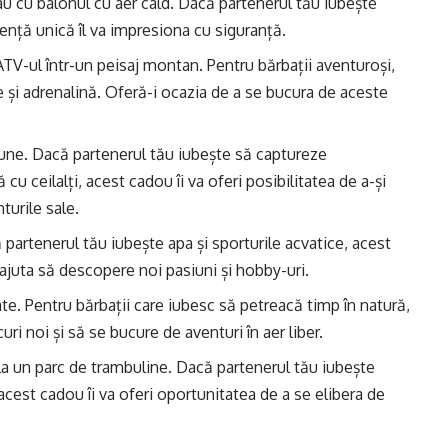
u cu balonul cu aer cald. Dacă partenerul tău iubește
iență unică îl va impresiona cu siguranță.
ATV-ul într-un peisaj montan. Pentru bărbații aventuroși,
e și adrenalină. Oferă-i ocazia de a se bucura de aceste
une. Dacă partenerul tău iubește să captureze
u ceilalți, acest cadou îi va oferi posibilitatea de a-și
turile sale.
partenerul tău iubește apa și sporturile acvatice, acest
a ajuta să descopere noi pasiuni și hobby-uri.
te. Pentru bărbații care iubesc să petreacă timp în natură,
ri noi și să se bucure de aventuri în aer liber.
a un parc de trambuline. Dacă partenerul tău iubește
r, acest cadou îi va oferi oportunitatea de a se elibera de