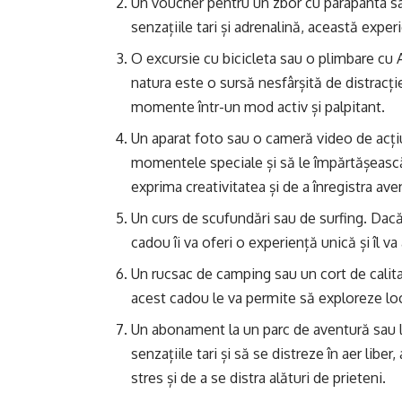
Un voucher pentru un zbor cu parapanta sa
senzațiile tari și adrenalină, această exper
O excursie cu bicicleta sau o plimbare cu 
natura este o sursă nesfârșită de distracți
momente într-un mod activ și palpitant.
Un aparat foto sau o cameră video de acți
momentele speciale și să le împărtășească c
exprima creativitatea și de a înregistra aven
Un curs de scufundări sau de surfing. Dacă 
cadou îi va oferi o experiență unică și îl v
Un rucsac de camping sau un cort de calita
acest cadou le va permite să exploreze locu
Un abonament la un parc de aventură sau l
senzațiile tari și să se distreze în aer libe
stres și de a se distra alături de prieteni.