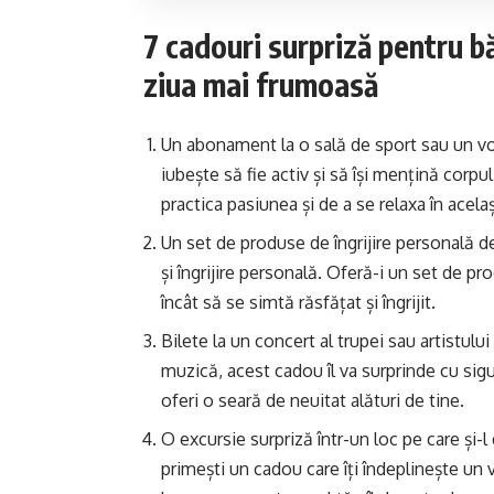
7 cadouri surpriză pentru bă
ziua mai frumoasă
Un abonament la o sală de sport sau un vo
iubește să fie activ și să își mențină corpu
practica pasiunea și de a se relaxa în acela
Un set de produse de îngrijire personală de
și îngrijire personală. Oferă-i un set de p
încât să se simtă răsfățat și îngrijit.
Bilete la un concert al trupei sau artistul
muzică, acest cadou îl va surprinde cu sigur
oferi o seară de neuitat alături de tine.
O excursie surpriză într-un loc pe care și-
primești un cadou care îți îndeplinește un 