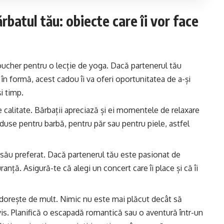
rbatul tău: obiecte care îi vor face
ucher pentru o lecție de yoga. Dacă partenerul tău
l în formă, acest cadou îi va oferi oportunitatea de a-și
și timp.
 calitate. Bărbații apreciază și ei momentele de relaxare
roduse pentru barbă, pentru păr sau pentru piele, astfel
ui său preferat. Dacă partenerul tău este pasionat de
anță. Asigură-te că alegi un concert care îi place și că îi
l dorește de mult. Nimic nu este mai plăcut decât să
vis. Planifică o escapadă romantică sau o aventură într-un