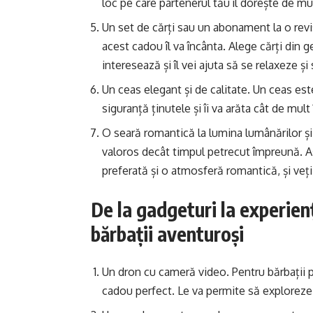
loc pe care partenerul tău îl dorește de mu
Un set de cărți sau un abonament la o revi
acest cadou îl va încânta. Alege cărți din g
interesează și îl vei ajuta să se relaxeze și
Un ceas elegant și de calitate. Un ceas este
siguranță ținutele și îi va arăta cât de mult î
O seară romantică la lumina lumânărilor și
valoros decât timpul petrecut împreună. A
preferată și o atmosferă romantică, și veți
De la gadgeturi la experienț
bărbații aventuroși
Un dron cu cameră video. Pentru bărbații p
cadou perfect. Le va permite să exploreze 